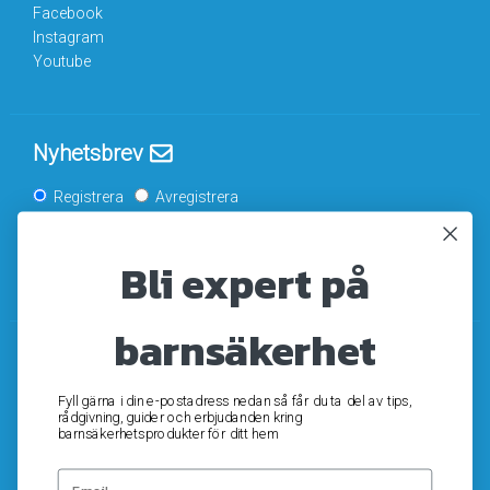
Facebook
Instagram
Youtube
Nyhetsbrev
Registrera
Avregistrera
Bli expert på
OK
barnsäkerhet
Fyll gärna i din e-postadress nedan så får du ta del av tips,
rådgivning, guider och erbjudanden kring
barnsäkerhetsprodukter för ditt hem