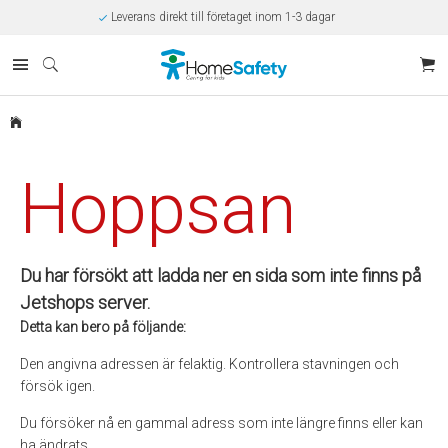
Leverans direkt till företaget inom 1-3 dagar
Rabatt på beställningar över 10.000kr/år
Offert på beställningar över 30.000kr
Betalning via SVEA
Kunnig kundtjänst
Egen tillverkning
Eget lager i Kungsbacka
Säker E-handel
Hoppsan
Du har försökt att ladda ner en sida som inte finns på
Jetshops server.
Detta kan bero på följande:
Den angivna adressen är felaktig. Kontrollera stavningen och
försök igen.
Du försöker nå en gammal adress som inte längre finns eller kan
ha ändrats.