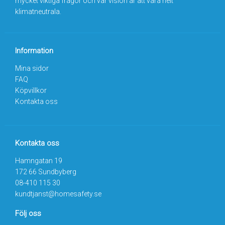
mycket viktiga frågor och vår vision är att vara helt
klimatneutrala.
Information
Mina sidor
FAQ
Köpvillkor
Kontakta oss
Kontakta oss
Hamngatan 19
172 66 Sundbyberg
08-410 115 30
kundtjanst@homesafety.se
Följ oss