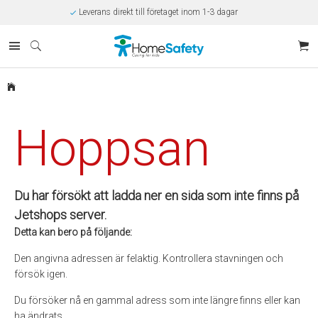
Leverans direkt till företaget inom 1-3 dagar
Rabatt på beställningar över 10.000kr/år
Offert på beställningar över 30.000kr
Betalning via SVEA
Kunnig kundtjänst
Egen tillverkning
Eget lager i Kungsbacka
Säker E-handel
Hoppsan
Du har försökt att ladda ner en sida som inte finns på
Jetshops server.
Detta kan bero på följande:
Den angivna adressen är felaktig. Kontrollera stavningen och
försök igen.
Du försöker nå en gammal adress som inte längre finns eller kan
ha ändrats.