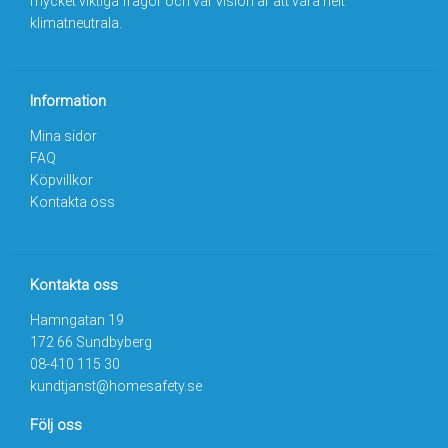
mycket viktiga frågor och vår vision är att vara helt
klimatneutrala.
Information
Mina sidor
FAQ
Köpvillkor
Kontakta oss
Kontakta oss
Hamngatan 19
172 66 Sundbyberg
08-410 115 30
kundtjanst@homesafety.se
Följ oss