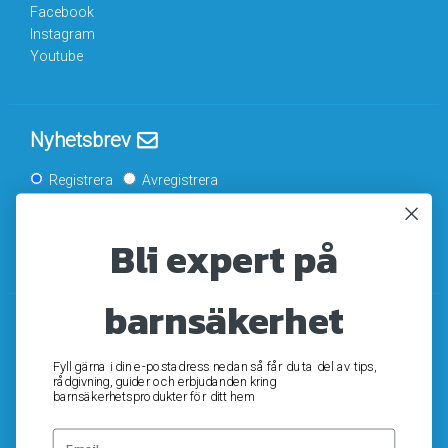
Facebook
Instagram
Youtube
Nyhetsbrev
Registrera
Avregistrera
Bli expert på
OK
barnsäkerhet
Fyll gärna i din e-postadress nedan så får du ta del av tips,
rådgivning, guider och erbjudanden kring
barnsäkerhetsprodukter för ditt hem