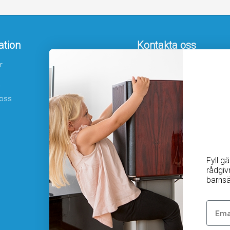
ation
Kontakta oss
r
Hamngatan 19
172 66 Sundbyberg
r
08-410 115 30
 oss
kundtjanst@homesafety.se
Följ oss
Facebook
Instagram
Fyll g
Youtube
rådgiv
barnsä