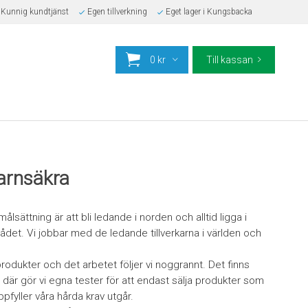
Kunnig kundtjänst
Egen tillverkning
Eget lager i Kungsbacka
0 kr
Till kassan
barnsäkra
sättning är att bli ledande i norden och alltid ligga i
et. Vi jobbar med de ledande tillverkarna i världen och
rodukter och det arbetet följer vi noggrannt. Det finns
där gör vi egna tester för att endast sälja produkter som
ppfyller våra hårda krav utgår.