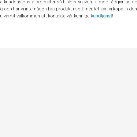
rknadens bästa produkter så hjälper vi även till med rådgivning och 
ing och har vi inte någon bra produkt i sortimentet kan vi köpa in den 
du varmt välkommen att kontakta vår kunniga
kundtjänst
!