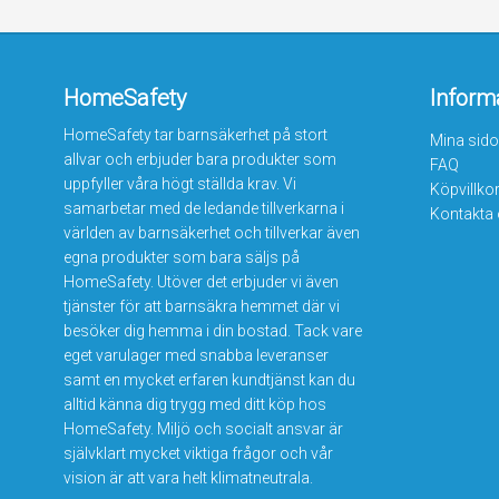
HomeSafety
Inform
HomeSafety tar barnsäkerhet på stort
Mina sido
allvar och erbjuder bara produkter som
FAQ
uppfyller våra högt ställda krav. Vi
Köpvillko
samarbetar med de ledande tillverkarna i
Kontakta
världen av barnsäkerhet och tillverkar även
egna produkter som bara säljs på
HomeSafety. Utöver det erbjuder vi även
tjänster för att barnsäkra hemmet där vi
besöker dig hemma i din bostad. Tack vare
eget varulager med snabba leveranser
samt en mycket erfaren kundtjänst kan du
alltid känna dig trygg med ditt köp hos
HomeSafety. Miljö och socialt ansvar är
självklart mycket viktiga frågor och vår
vision är att vara helt klimatneutrala.