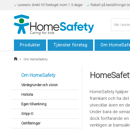
Leverans direkt till företaget inom 1-3 dagar
Rabatt på beställningar ö
Säker E-handel
Produkter
Tjänster företag
Om HomeSafe
>
Om HomeSafety
HomeSafety 
Om HomeSafety
Värdegrunder och vision
HomeSafety hjälper så
Historia
framkant och ha det
Egen tillverkning
utvecklar även en de
Under bara de senast
Gripp-O
dock fortfarande en 
Certifieringar
verkligen är barnsäkr