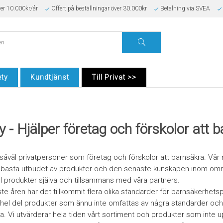
ver 10.000kr/år
Offert på beställningar över 30.000kr
Betalning via SVEA
ty
Kundtjänst
Till Privat >>
- Hjälper företag och förskolor att 
väl privatpersoner som företag och förskolor att barnsäkra. Vår mål
 bästa utbudet av produkter och den senaste kunskapen inom områd
l produkter själva och tillsammans med våra partners.
e åren har det tillkommit flera olika standarder för barnsäkerhetsp
hel del produkter som ännu inte omfattas av några standarder och 
a. Vi utvärderar hela tiden vårt sortiment och produkter som inte u