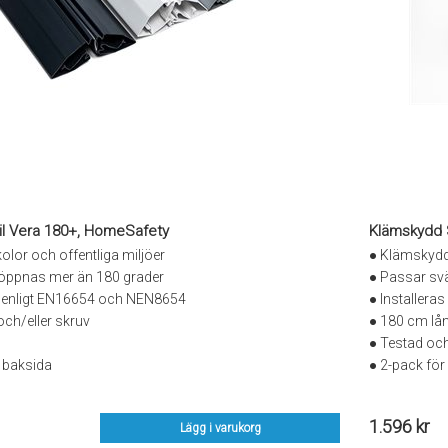
il Vera 180+, HomeSafety
Klämskydd 
olor och offentliga miljöer
● Klämskydd 
öppnas mer än 180 grader
● Passar sv
 enligt EN16654 och NEN8654
● Installeras
och/eller skruv
● 180 cm lå
● Testad oc
 baksida
● 2-pack fö
1.596 kr
Lägg i varukorg