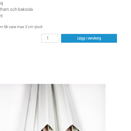
ng
r fram och baksida
nt
en får vara max 5 cm tjock
Lägg i varukorg