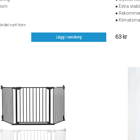
nism
● Extra stabi
● Rekommende
● Klimatsmar
rdel runt hörn
63 kr
Lägg i varukorg