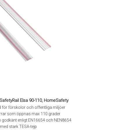
SafetyRail Elsa 90-110, HomeSafety
för förskolor och offentliga miljöer
rrar som öppnas max 110 grader
h godkänt enligt EN16654 och NEN8654
s med stark TESA-tejp