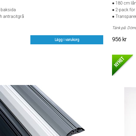
● 180 cm lå
 baksida
● 2-pack fö
ch antracitgrå
● Transpare
Tänk på: Dörr
956 kr
Lägg i varukorg