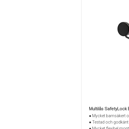
Multilås SafetyLock
● Mycket barnsäkert o
● Testad och godkänt
● Mycket flexibel mont