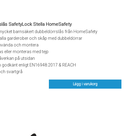
slås SafetyLock Stella HomeSafety
 mycket barnsäkert dubbeldörrslås från HomeSafety
 alla garderober och skåp med dubbeldörrar
 använda och montera
s eller monteras med tejp
åverkan på utsidan
h godkänt enligt EN16948:2017 & REACH
 och svartgrå
Lägg i varukorg