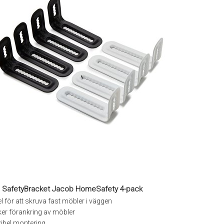
l SafetyBracket Jacob HomeSafety 4-pack
l för att skruva fast möbler i väggen
er förankring av möbler
xibel montering