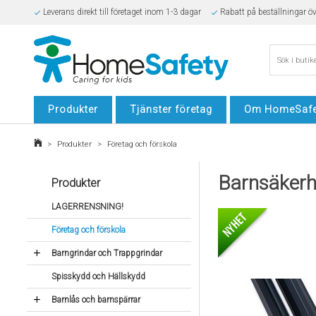
Leverans direkt till företaget inom 1-3 dagar
Rabatt på beställningar ö
Säker E-handel
Produkter
Tjänster företag
Om HomeSafe
>
Produkter
>
Företag och förskola
Barnsäkerhet
Produkter
LAGERRENSNING!
Företag och förskola
Barngrindar och Trappgrindar
Spisskydd och Hällskydd
Barnlås och barnspärrar