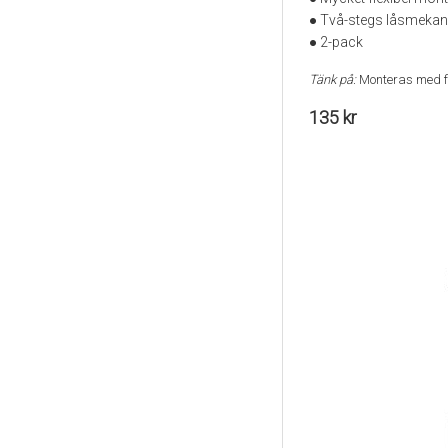
● Två-stegs låsmeka
● 2-pack
Tänk på:
Monteras med fö
135 kr