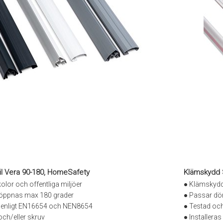
l Vera 90-180, HomeSafety
Klämskydd 
olor och offentliga miljöer
● Klämskydd 
 öppnas max 180 grader
● Passar dö
 enligt EN16654 och NEN8654
● Testad oc
och/eller skruv
● Installera