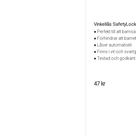
Vinkellås SafetyLoc
● Perfekt till att barn
● Förhindrar att barnet
● Låser automatiskt
● Finns i vit och svart
● Testad och godkänt
47 kr