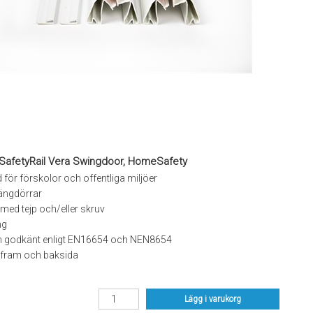
SafetyRail Vera Swingdoor, HomeSafety
för förskolor och offentliga miljöer
ängdörrar
 med tejp och/eller skruv
ng
h godkänt enligt EN16654 och NEN8654
r fram och baksida
Lägg i varukorg