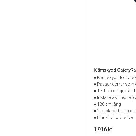
Klämskydd SafetyRa
● Klämskydd för försk
● Passar dörrar som 
● Testad och godkänt
● Installeras med tejp 
● 180 cm lång
● 2-pack för fram och
● Finns i vit och silver
1.916 kr