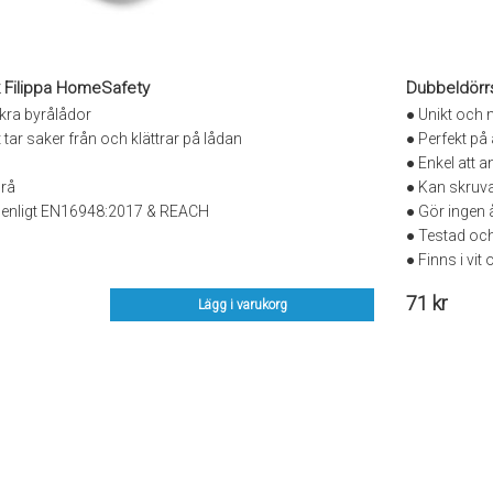
k Filippa HomeSafety
Dubbeldörr
säkra byrålådor
● Unikt och
 tar saker från och klättrar på lådan
● Perfekt på
● Enkel att
grå
● Kan skruva
 enligt EN16948:2017 & REACH
● Gör ingen 
● Testad oc
● Finns i vit
71 kr
Lägg i varukorg