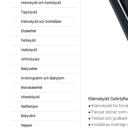
Hörnskydd och Kantskydd
Tippskydd
Klämskydd och Dörrhållare
Elsäkerhet
Fallskydd
Halkskydd
GPS-Klockor
Babyvakter
Andningslarm och Babylarm
Brandsäkerhet
Hörselskydd
Klämskydd SafetyRai
● Klämskydd för försk
Nattlampor
● Passar dörrar som
Babyvård
● Testad och godkänt
● Installeras med tejp 
Nappar