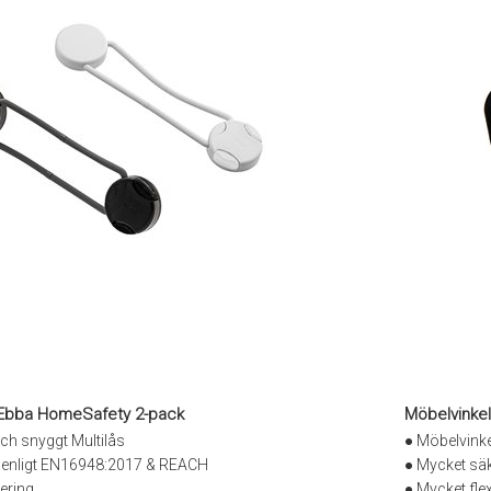
 Ebba HomeSafety 2-pack
Möbelvinke
ch snyggt Multilås
● Möbelvinke
 enligt EN16948:2017 & REACH
● Mycket säk
ering
● Mycket fle