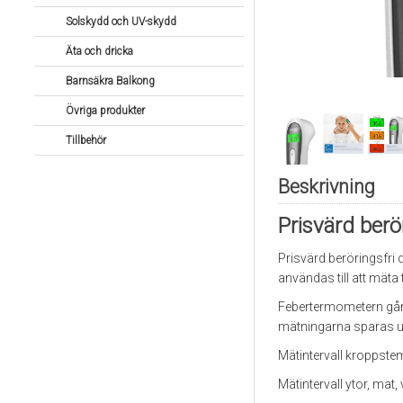
Solskydd och UV-skydd
Äta och dricka
Barnsäkra Balkong
Övriga produkter
Tillbehör
Beskrivning
Prisvärd berö
Prisvärd beröringsfri
användas till att mäta 
Febertermometern går f
mätningarna sparas und
Mätintervall kroppste
Mätintervall ytor, mat,