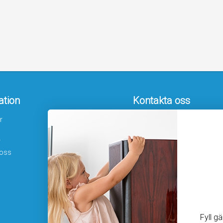
ation
Kontakta oss
r
Hamngatan 19
172 66 Sundbyberg
r
08-410 115 30
 oss
kundtjanst@homesafety.se
Följ oss
Facebook
Instagram
Youtube
Fyll g