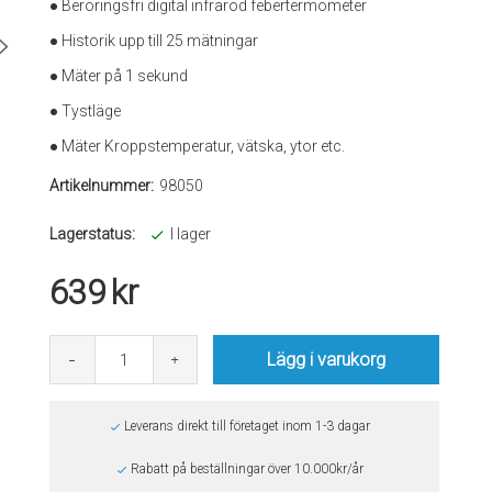
● Beröringsfri digital infraröd febertermometer
● Historik upp till 25 mätningar
● Mäter på 1 sekund
● Tystläge
● Mäter Kroppstemperatur, vätska, ytor etc.
Artikelnummer:
98050
Lagerstatus:
I lager
639
kr
Lägg i varukorg
Leverans direkt till företaget inom 1-3 dagar
Rabatt på beställningar över 10.000kr/år