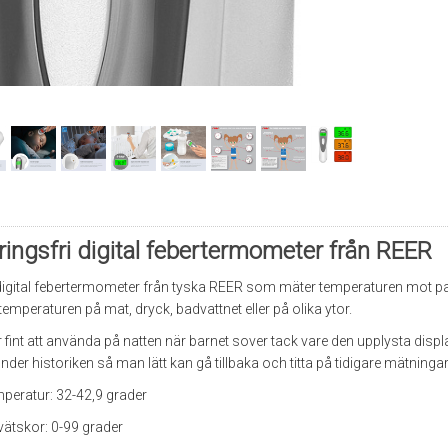
ringsfri digital febertermometer från REER
 digital febertermometer från tyska REER som mäter temperaturen mot 
temperaturen på mat, dryck, badvattnet eller på olika ytor.
int att använda på natten när barnet sover tack vare den upplysta displa
er historiken så man lätt kan gå tillbaka och titta på tidigare mätningar
mperatur: 32-42,9 grader
 vätskor: 0-99 grader