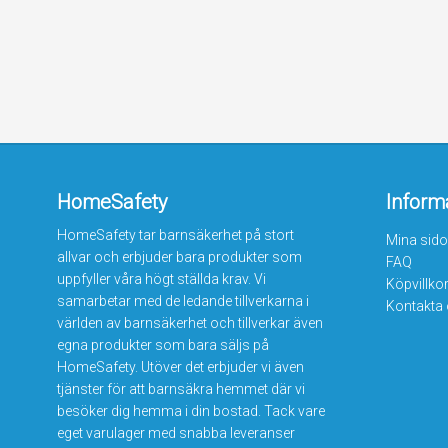
HomeSafety
Inform
HomeSafety tar barnsäkerhet på stort
Mina sido
allvar och erbjuder bara produkter som
FAQ
uppfyller våra högt ställda krav. Vi
Köpvillko
samarbetar med de ledande tillverkarna i
Kontakta
världen av barnsäkerhet och tillverkar även
egna produkter som bara säljs på
HomeSafety. Utöver det erbjuder vi även
tjänster för att barnsäkra hemmet där vi
besöker dig hemma i din bostad. Tack vare
eget varulager med snabba leveranser