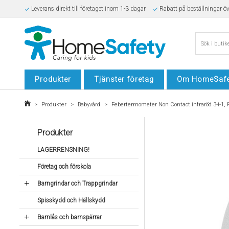
Leverans direkt till företaget inom 1-3 dagar
Rabatt på beställningar ö
Säker E-handel
Produkter
Tjänster företag
Om HomeSafe
>
Produkter
>
Babyvård
>
Febertermometer Non Contact infraröd 3-i-1,
Produkter
LAGERRENSNING!
Företag och förskola
Barngrindar och Trappgrindar
Spisskydd och Hällskydd
Barnlås och barnspärrar