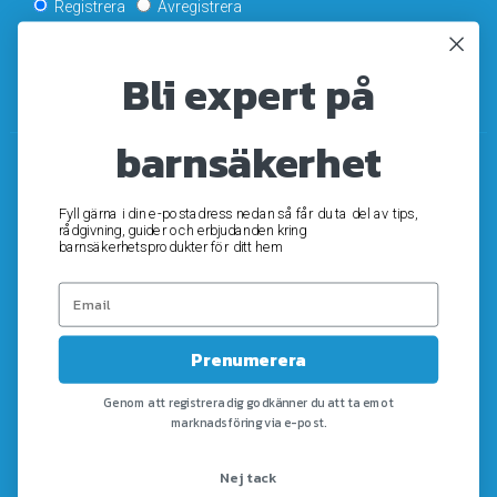
Registrera
Avregistrera
Bli expert på
OK
barnsäkerhet
Fyll gärna i din e-postadress nedan så får du ta del av tips,
rådgivning, guider och erbjudanden kring
barnsäkerhetsprodukter för ditt hem
Prenumerera
Genom att registrera dig godkänner du att ta emot
marknadsföring via e-post.
Nej tack