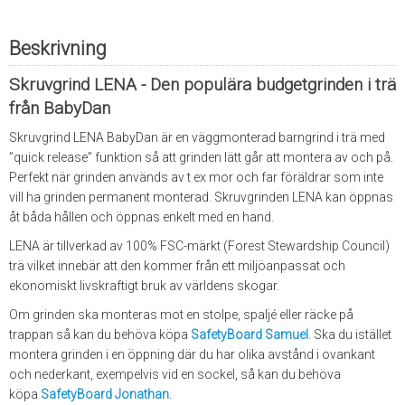
Beskrivning
Skruvgrind LENA - Den populära budgetgrinden i trä
från BabyDan
Skruvgrind LENA BabyDan är en väggmonterad barngrind i trä med
”quick release” funktion så att grinden lätt går att montera av och på.
Perfekt när grinden används av t ex mor och far föräldrar som inte
vill ha grinden permanent monterad. Skruvgrinden LENA kan öppnas
åt båda hållen och öppnas enkelt med en hand.
LENA är tillverkad av 100% FSC-märkt (Forest Stewardship Council)
trä vilket innebär att den kommer från ett miljöanpassat och
ekonomiskt livskraftigt bruk av världens skogar.
Om grinden ska monteras mot en stolpe, spaljé eller räcke på
trappan så kan du behöva köpa
SafetyBoard Samuel
. Ska du istället
montera grinden i en öppning där du har olika avstånd i ovankant
och nederkant, exempelvis vid en sockel, så kan du behöva
köpa
SafetyBoard Jonathan
.