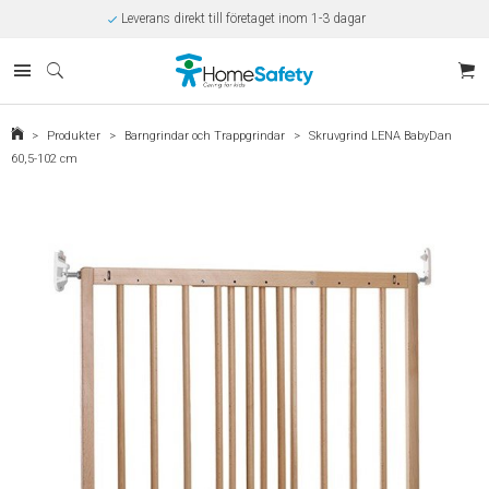
Leverans direkt till företaget inom 1-3 dagar
Rabatt på beställningar över 10.000kr/år
Offert på beställningar över 30.000kr
Betalning via SVEA
Kunnig kundtjänst
Egen tillverkning
Eget lager i Kungsbacka
>
Produkter
>
Barngrindar och Trappgrindar
>
Skruvgrind LENA BabyDan
60,5-102 cm
Säker E-handel