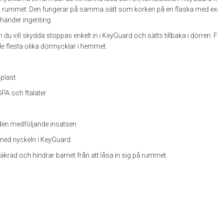
på rummet. Den fungerar på samma sätt som korken på en flaska med exe
 händer ingenting.
 du vill skydda stoppas enkelt in i KeyGuard och sätts tillbaka i dörren. F
de flesta olika dörrnycklar i hemmet.
 plast
BPA och ftalater
 den medföljande insatsen
 med nyckeln i KeyGuard
äkrad och hindrar barnet från att låsa in sig på rummet.