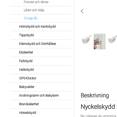
Fönster och dörrar
Lådor och skåp
Övriga lås
Hörnskydd och Kantskydd
Tippskydd
Klämskydd och Dörrhållare
Elsäkerhet
Fallskydd
Halkskydd
GPS-Klockor
Babyvakter
Beskrivning
Andningslarm och Babylarm
Brandsäkerhet
Nyckelskydd K
Hörselskydd
Nu slipper du gömma ny