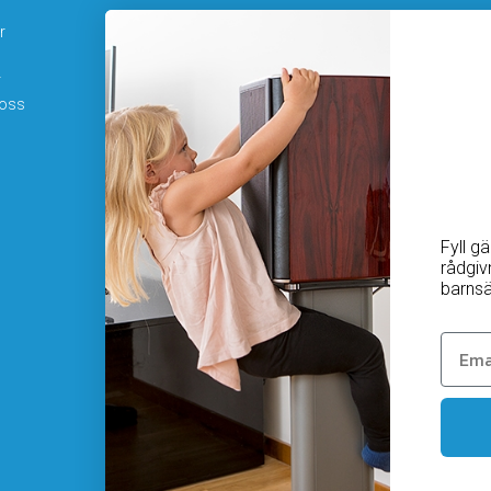
r
Hamngatan 19
172 66 Sundbyberg
r
08-410 115 30
 oss
kundtjanst@homesafety.se
Följ oss
Facebook
Instagram
Youtube
Fyll g
rådgiv
barnsä