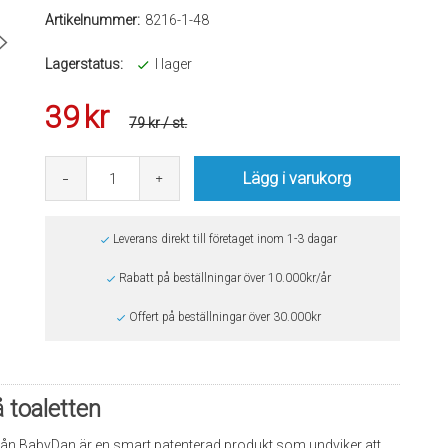
Artikelnummer:
8216-1-48
Lagerstatus:
I lager
39
kr
79 kr
/ st.
Lägg i varukorg
Leverans direkt till företaget inom 1-3 dagar
Rabatt på beställningar över 10.000kr/år
Offert på beställningar över 30.000kr
 toaletten
 från BabyDan är en smart patenterad produkt som undviker att