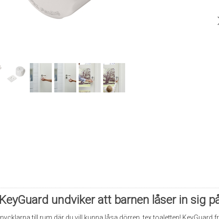
eyGuard undviker att barnen låser in sig på
cklarna till rum där du vill kunna låsa dörren, tex toaletten! KeyGuard