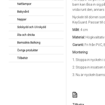
Nattlampor
barn kan låsa in sig 
vrida runt den, annars
Babyvård
Nyckeln till dörren som
Nappar
KeyGuard. Passar till 
Solskydd och UV-skydd
Mått
: 4 cm
Äta och dricka
Material:
Högkvalitativ
Barnsäkra Balkong
Garanti:
Fri från PVC, 
Övriga produkter
Montering:
Tillbehör
1. Stoppa in nyckeln i
2. Stoppa in insatsen
3. Nu är nyckeln barns
Tillbaka