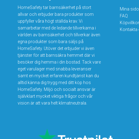
HomeSafety tar barnsäkerhet på stort
Mina sido
allvar och erbjuder bara produkter som
FAQ
uppfyller våra högt ställda krav. Vi
Köpvillko
samarbetar med de ledande tillverkarna i
Kontakta
världen av barnsäkerhet och tillverkar även
egna produkter som bara säljs på
HomeSafety. Utöver det erbjuder vi även
tjänster för att barnsäkra hemmet där vi
besöker dig hemma i din bostad. Tack vare
eget varulager med snabba leveranser
samt en mycket erfaren kundtjänst kan du
alltid känna dig trygg med ditt köp hos
HomeSafety. Miljö och socialt ansvar är
självklart mycket viktiga frågor och vår
vision är att vara helt klimatneutrala.