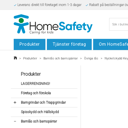
Leverans direkt till företaget inom 1-3 dagar
Rabatt på beställningar ö
Säker E-handel
Produkter
Tjänster företag
Om HomeSafe
>
Produkter
>
Barnlås och barnspärrar
>
Övriga lås
>
Nyckelskydd Ke
Produkter
LAGERRENSNING!
Företag och förskola
Barngrindar och Trappgrindar
Spisskydd och Hällskydd
Barnlås och barnspärrar