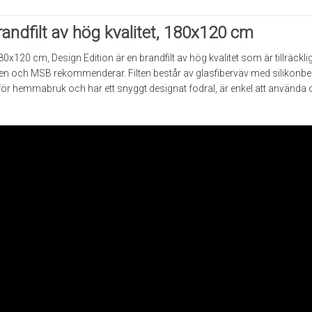
andfilt av hög kvalitet, 180x120 cm
0x120 cm, Design Edition är en brandfilt av hög kvalitet som är tillräckl
n och MSB rekommenderar. Filten består av glasfiberväv med silikonbe
för hemmabruk och har ett snyggt designat fodral, är enkel att använda 