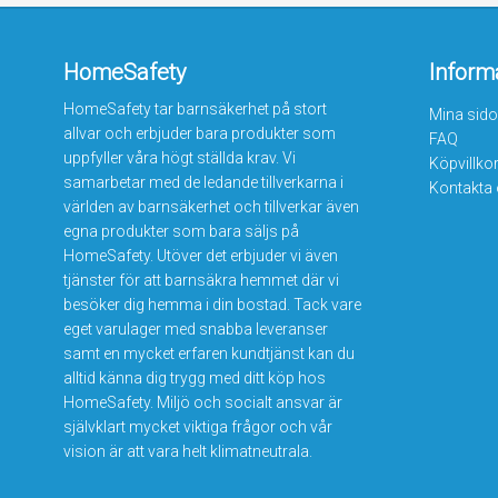
HomeSafety
Inform
HomeSafety tar barnsäkerhet på stort
Mina sido
allvar och erbjuder bara produkter som
FAQ
uppfyller våra högt ställda krav. Vi
Köpvillko
samarbetar med de ledande tillverkarna i
Kontakta
världen av barnsäkerhet och tillverkar även
egna produkter som bara säljs på
HomeSafety. Utöver det erbjuder vi även
tjänster för att barnsäkra hemmet där vi
besöker dig hemma i din bostad. Tack vare
eget varulager med snabba leveranser
samt en mycket erfaren kundtjänst kan du
alltid känna dig trygg med ditt köp hos
HomeSafety. Miljö och socialt ansvar är
självklart mycket viktiga frågor och vår
vision är att vara helt klimatneutrala.