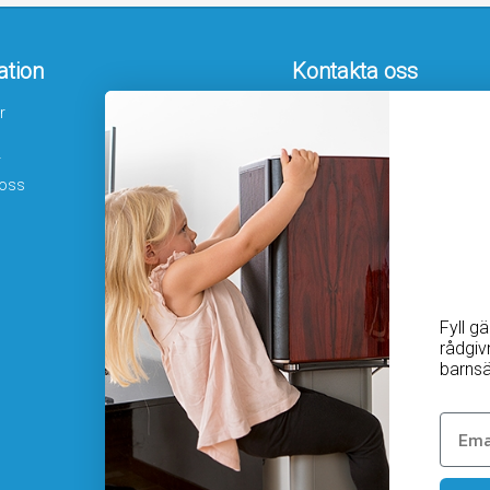
ation
Kontakta oss
r
Hamngatan 19
172 66 Sundbyberg
r
08-410 115 30
 oss
kundtjanst@homesafety.se
Följ oss
Facebook
Instagram
Youtube
Fyll g
rådgiv
barnsä