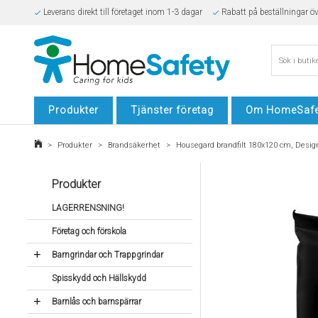
Leverans direkt till företaget inom 1-3 dagar
Rabatt på beställningar ö
Säker E-handel
Produkter
Tjänster företag
Om HomeSafe
>
Produkter
>
Brandsäkerhet
>
Housegard brandfilt 180x120 cm, Design
Produkter
LAGERRENSNING!
Företag och förskola
Barngrindar och Trappgrindar
Spisskydd och Hällskydd
Barnlås och barnspärrar