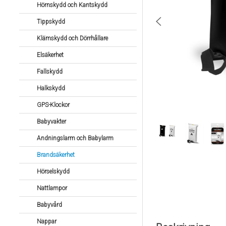
Hörnskydd och Kantskydd
Tippskydd
Klämskydd och Dörrhållare
Elsäkerhet
Fallskydd
Halkskydd
GPS-Klockor
Babyvakter
Andningslarm och Babylarm
Brandsäkerhet
Hörselskydd
Nattlampor
Babyvård
Nappar