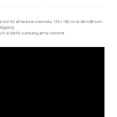
igt stor för att täcka en människa. 120 x 180 cm är det mått som
läggning.
och är därför oumbärlig att ha i hemmet.