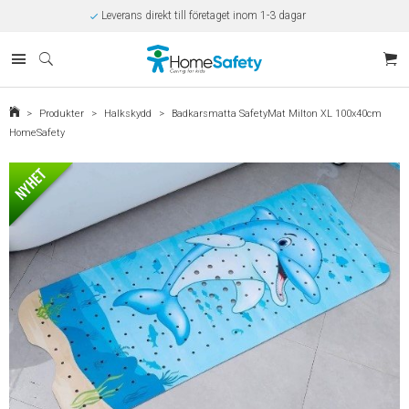
Leverans direkt till företaget inom 1-3 dagar
Rabatt på beställningar över 10.000kr/år
Offert på beställningar över 30.000kr
Betalning via SVEA
Kunnig kundtjänst
Egen tillverkning
Eget lager i Kungsbacka
>
Produkter
>
Halkskydd
>
Badkarsmatta SafetyMat Milton XL 100x40cm
HomeSafety
Säker E-handel