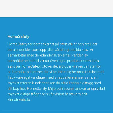
HomeSafety
HomeSafety tar barnsäkerhet på stort allvar och erbjuder
bara produkter som uppfyller våra högt ställda krav. Vi
samarbetar med de ledande tillverkarna i världen av
barnsäkerhet och tillverkar även egna produkter som bara
säljs på HomeSafety. Utöver det erbjuder vi även tjänster för
att barnsäkra hemmet där vi besöker dig hemma i din bostad.
Tack vare eget varulager med snabba leveranser samt en
mycket erfaren kundtjänst kan du alltid känna dig trygg med
ditt köp hos HomeSafety. Miljö och socialt ansvar är självklart
mycket viktiga frågor och vår vision är att vara helt
klimatneutrala.