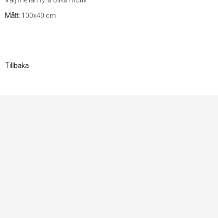
Välj mellan fyra olika motiv.
Mått:
100x40 cm
Tillbaka