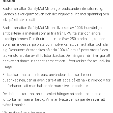
älskar
Badkarsmattan SafetyMat Milton gör badstunden lite extra rolig.
Barnen älskar djurmotiven och det inbjuder till lite mer spänning och
lek - på ett säkert sätt.
Badkarsmattan SafetyMat Milton tillverkas av 100% hudvänliga
antibakteriella material som är fria från BPA, ftalater och andra
skadliga ämnen. Den är utrustad med över 250 starka sugkoppar
som håller den väl på plats och motverkar att barnet halkar och slår
sig. Dessutom är storleken på hela 100x40 cm så pass stor så den
täcker stora delar av ett fullstort badkar. De många små hålen gör att
badvattnet rinner ut snabbt samt att den lufttorkar bra för att undvika
mögel.
En badkarsmatta är inte bara användbar i badkaret eller i
duschkabinen, den är även perfekt att lägga på ett halk klinkergolv för
att förhandra att man halkar när man kliver ur badkaret.
Den här badkarsmattan kan enkelt hängas på badkarskanten och
lufttorka när man är färdig. Vill man tvätta den så går den även att
tvätta i maskin.