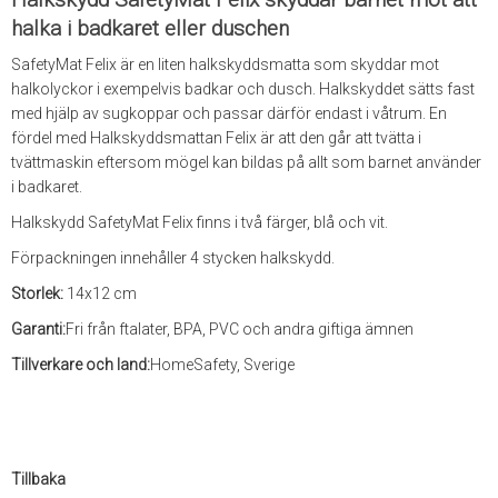
halka i badkaret eller duschen
SafetyMat Felix är en liten halkskyddsmatta som skyddar mot
halkolyckor i exempelvis badkar och dusch. Halkskyddet sätts fast
med hjälp av sugkoppar och passar därför endast i våtrum. En
fördel med Halkskyddsmattan Felix är att den går att tvätta i
tvättmaskin eftersom mögel kan bildas på allt som barnet använder
i badkaret.
Halkskydd SafetyMat Felix finns i två färger, blå och vit.
Förpackningen innehåller 4 stycken halkskydd.
Storlek:
14x12 cm
Garanti:
Fri från ftalater, BPA, PVC och andra giftiga ämnen
Tillverkare och land:
HomeSafety, Sverige
Tillbaka