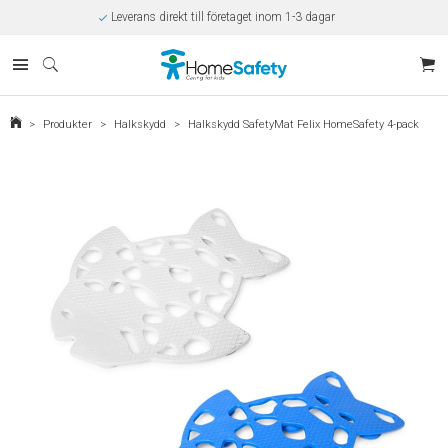
Leverans direkt till företaget inom 1-3 dagar
Rabatt på beställningar över 10.000kr/år
Offert på beställningar över 30.000kr
Betalning via SVEA
Kunnig kundtjänst
Egen tillverkning
Eget lager i Kungsbacka
>
Produkter
>
Halkskydd
>
Halkskydd SafetyMat Felix HomeSafety 4-pack
Säker E-handel