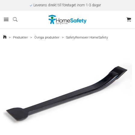
Leverans direkt till företaget inom 1-3 dagar
Rabatt på beställningar över 10.000kr/år
Offert på beställningar över 30.000kr
Betalning via SVEA
Kunnig kundtjänst
Egen tillverkning
Eget lager i Kungsbacka
>
Produkter
>
Övriga produkter
>
SafetyRemover HomeSafety
Säker E-handel