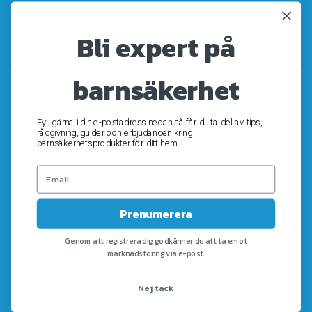
Bli expert på
OK
barnsäkerhet
Fyll gärna i din e-postadress nedan så får du ta del av tips,
rådgivning, guider och erbjudanden kring
barnsäkerhetsprodukter för ditt hem
Prenumerera
Genom att registrera dig godkänner du att ta emot
marknadsföring via e-post.
Nej tack