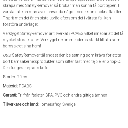
skrapa med SafetyRemover så brukar man kunna få bort tejpen. I
värsta fall kan man även använda något medel som lacknafta eller
T-sprit men det är en sista utväg eftersom det i värsta fall kan
förstöra underlaget.
Verktyget SafetyRemover är tillverkat i PCABS vilket innebär att det tål
mycket stora krafter. Verktyget rekommenderas starkt till alla som
barnsäkrat sina hem!
OBS:
SafetyRemover tål endast den belastning som krävs för att ta
bort barnsäkerhetsprodukter som sitter fast med tejp eller Gripp-O.
Den fungerar ej som kofot!
Storlek:
20 cm
Material:
PCABS
Garanti:
Fri från ftalater, BPA, PVC och andra giftiga ämnen
Tillverkare och land:
Homesafety, Sverige