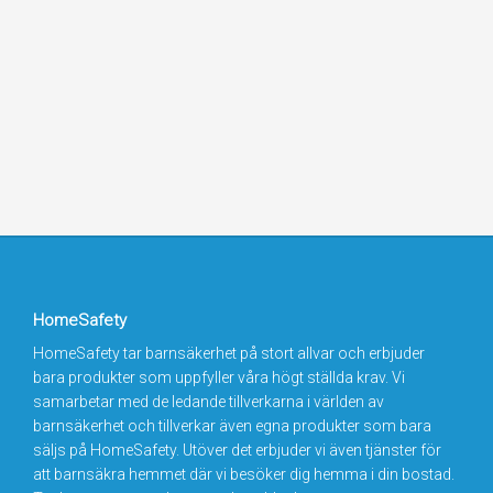
HomeSafety
HomeSafety tar barnsäkerhet på stort allvar och erbjuder
bara produkter som uppfyller våra högt ställda krav. Vi
samarbetar med de ledande tillverkarna i världen av
barnsäkerhet och tillverkar även egna produkter som bara
säljs på HomeSafety. Utöver det erbjuder vi även tjänster för
att barnsäkra hemmet där vi besöker dig hemma i din bostad.