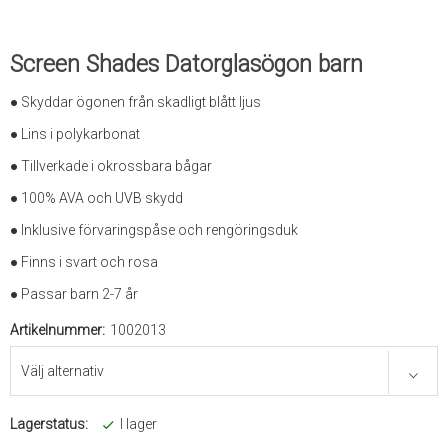
Screen Shades Datorglasögon barn
● Skyddar ögonen från skadligt blått ljus
● Lins i polykarbonat
● Tillverkade i okrossbara bågar
● 100% AVA och UVB skydd
● Inklusive förvaringspåse och rengöringsduk
● Finns i svart och rosa
● Passar barn 2-7 år
Artikelnummer:
1002013
Lagerstatus:
I lager