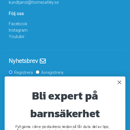
kundtjanst@homesafety.se
Följ oss
Facebook
Instagram
Youtube
Nyhetsbrev
Registrera
Avregistrera
Bli expert på
OK
barnsäkerhet
Fyll gärna i din e-postadress nedan så får du ta del av tips,