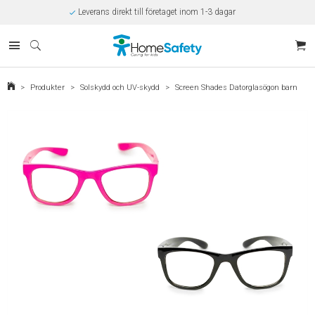
Leverans direkt till företaget inom 1-3 dagar
Rabatt på beställningar över 10.000kr/år
Offert på beställningar över 30.000kr
Betalning via SVEA
Kunnig kundtjänst
Egen tillverkning
Eget lager i Kungsbacka
>
Produkter
>
Solskydd och UV-skydd
>
Screen Shades Datorglasögon barn
Säker E-handel