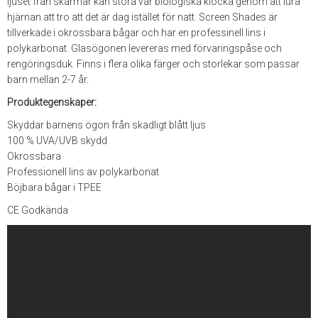
ljuset från skärmar kan störa vår biologiska klocka genom att lura
hjärnan att tro att det är dag istället för natt. Screen Shades är
tillverkade i okrossbara bågar och har en professinell lins i
polykarbonat. Glasögonen levereras med förvaringspåse och
rengöringsduk. Finns i flera olika färger och storlekar som passar
barn mellan 2-7 år.
Produktegenskaper:
Skyddar barnens ögon från skadligt blått ljus
100 % UVA/UVB skydd
Okrossbara
Professionell lins av polykarbonat
Böjbara bågar i TPEE
CE Godkända