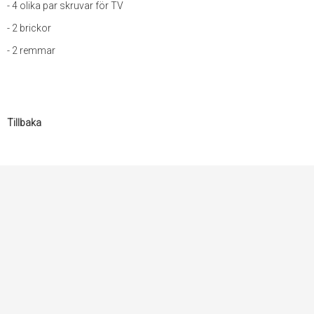
- 4 olika par skruvar för TV
- 2 brickor
- 2 remmar
Tillbaka