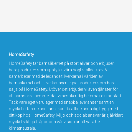
HomeSafety
HomeSafety tar barnsäkerhet på stort allvar och erbjuder
bara produkter som uppfyller våra högt ställda krav. Vi
samarbetar med de ledande tillverkarna i världen av
barnsäkerhet och tillverkar även egna produkter som bara
säljs på HomeSafety. Utöver det erbjuder vi även tjänster för
att barnsäkra hemmet där vi besöker dig hemma i din bostad.
Tack vare eget varulager med snabba leveranser samt en
mycket erfaren kundtjänst kan du alltid känna dig trygg med
ditt köp hos HomeSafety. Miljö och socialt ansvar är självklart
mycket viktiga frågor och vår vision är att vara helt
klimatneutrala.