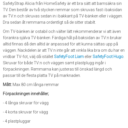
SafetyStrap Alicia från HomeSafety är ett bra sätt att barnsäkra sin
TV. Den består av två stycken remmar som skruvas fast i baksidan
av TV:n och skruvas sedan in i bakkant på TV-bänken eller i väggen.
Dra sedan åt remmarna ordentligt så de sitter stabilt.
Om TV-bänken är ostabil och välter lätt rekommenderar vi att även
förankra själva TV-bänken. Färdiga hål på baksidan av TV:n brukar
alltid finnas då den alltid är anpassad för att kunna sättas upp på
väggen. Nackdelen är att TV:n inte går att vinkla lika bra om du har en
vridbar TV-fot, välj då istället
SafetyFoot Liam
eller
SafetyFoot Hugo
.
Skruvar för både TV:n och väggen samt plastplugg ingår i
förpackningen. Remmarna kan justeras till önskad längd och
passar till de flesta platta TV på marknaden.
Mått:
Max 80 cm långa remmar
Förpackningen innehåller;
- 4 långa skruvar för vägg
- 4 korta skruvar för vägg
- 4 plastpluggar