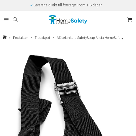
Leverans direkt till företaget inom 1-3 dagar
Rabatt på beställningar över 10.000kr/år
Offert på beställningar över 30.000kr
Betalning via SVEA
Kunnig kundtjänst
Egen tillverkning
Eget lager i Kungsbacka
>
Produkter
>
Tippskydd
>
Möbelankare SafetyStrap Alicia HomeSafety
Säker E-handel