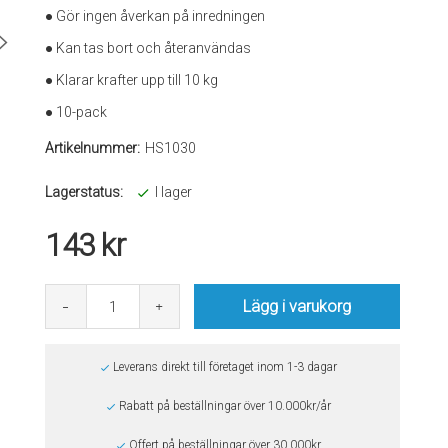
● Gör ingen åverkan på inredningen
● Kan tas bort och återanvändas
● Klarar krafter upp till 10 kg
● 10-pack
Artikelnummer:
HS1030
Lagerstatus:
I lager
143
kr
Lägg i varukorg
Leverans direkt till företaget inom 1-3 dagar
Rabatt på beställningar över 10.000kr/år
Offert på beställningar över 30.000kr