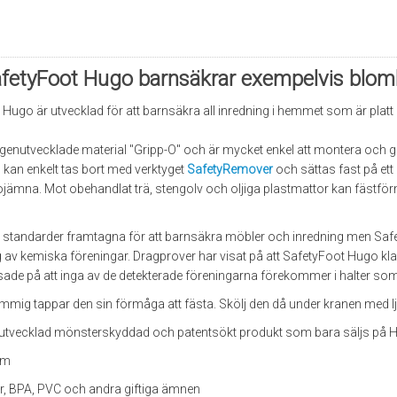
etyFoot Hugo barnsäkrar exempelvis blomkru
Hugo är utvecklad för att barnsäkra all inredning i hemmet som är platt
genutvecklade material "Gripp-O" och är mycket enkel att montera och gö
kan enkelt tas bort med verktyget
SafetyRemover
och sättas fast på ett
ojämna. Mot obehandlat trä, stengolv och oljiga plastmattor kan fästfö
ga standarder framtagna för att barnsäkra möbler och inredning men Sa
v kemiska föreningar. Dragprover har visat på att SafetyFoot Hugo klarat
sade på att inga av de detekterade föreningarna förekommer i halter s
mmig tappar den sin förmåga att fästa. Skölj den då under kranen med lj
nutvecklad mönsterskyddad och patentsökt produkt som bara säljs på 
cm
ter, BPA, PVC och andra giftiga ämnen