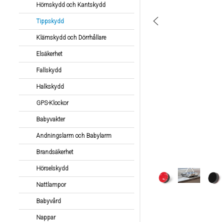
Hörnskydd och Kantskydd
Tippskydd
Klämskydd och Dörrhållare
Elsäkerhet
Fallskydd
Halkskydd
GPS-Klockor
Babyvakter
Andningslarm och Babylarm
Brandsäkerhet
Hörselskydd
Nattlampor
Babyvård
Nappar