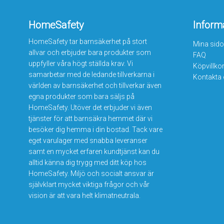
HomeSafety
Inform
HomeSafety tar barnsäkerhet på stort
Mina sido
allvar och erbjuder bara produkter som
FAQ
uppfyller våra högt ställda krav. Vi
Köpvillko
samarbetar med de ledande tillverkarna i
Kontakta
världen av barnsäkerhet och tillverkar även
egna produkter som bara säljs på
HomeSafety. Utöver det erbjuder vi även
tjänster för att barnsäkra hemmet där vi
besöker dig hemma i din bostad. Tack vare
eget varulager med snabba leveranser
samt en mycket erfaren kundtjänst kan du
alltid känna dig trygg med ditt köp hos
HomeSafety. Miljö och socialt ansvar är
självklart mycket viktiga frågor och vår
vision är att vara helt klimatneutrala.