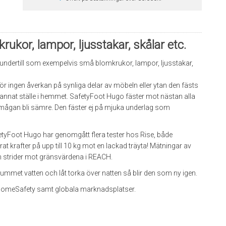
kor, lampor, ljusstakar, skålar etc.
 undertill som exempelvis små blomkrukor, lampor, ljusstakar,
r ingen åverkan på synliga delar av möbeln eller ytan den fästs
 annat ställe i hemmet. SafetyFoot Hugo fäster mot nästan alla
rmågan bli sämre. Den fäster ej på mjuka underlag som
fetyFoot Hugo har genomgått flera tester hos
Rise,
både
 krafter på upp till 10 kg mot en lackad träyta! Mätningar av
om strider mot gränsvärdena i REACH.
ummet vatten och låt torka över natten så blir den som ny igen.
HomeSafety samt globala marknadsplatser.