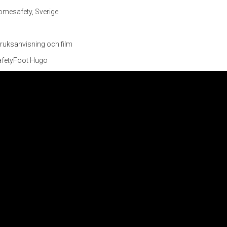
mesafety, Sverige
ruksanvisning och film
afetyFoot Hugo