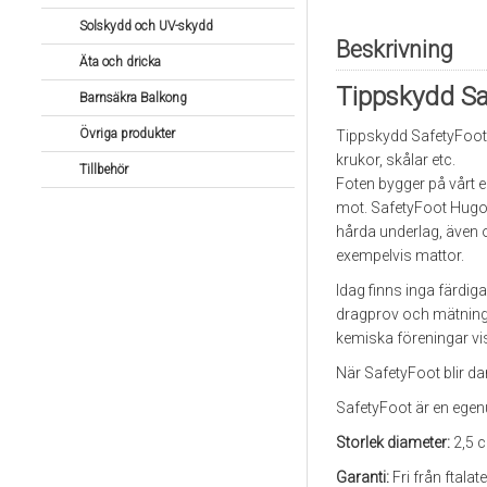
Solskydd och UV-skydd
Beskrivning
Äta och dricka
Tippskydd Saf
Barnsäkra Balkong
Övriga produkter
Tippskydd SafetyFoot 
krukor, skålar etc.
Tillbehör
Foten bygger på vårt e
mot. SafetyFoot Hugo 
hårda underlag, även 
exempelvis mattor.
Idag finns inga färdi
dragprov och mätning a
kemiska föreningar vi
När SafetyFoot blir da
SafetyFoot är en ege
Storlek diameter:
2,5 
Garanti:
Fri från ftala