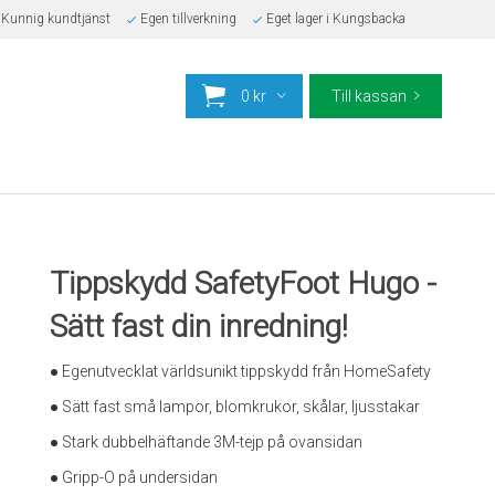
Kunnig kundtjänst
Egen tillverkning
Eget lager i Kungsbacka
0 kr
Till kassan
Tippskydd SafetyFoot Hugo -
Sätt fast din inredning!
● Egenutvecklat världsunikt tippskydd från HomeSafety
● Sätt fast små lampor, blomkrukor, skålar, ljusstakar
● Stark dubbelhäftande 3M-tejp på ovansidan
● Gripp-O på undersidan