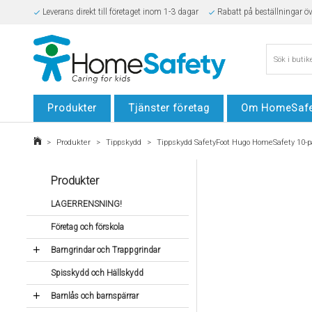
Leverans direkt till företaget inom 1-3 dagar
Rabatt på beställningar ö
Säker E-handel
Produkter
Tjänster företag
Om HomeSafe
>
Produkter
>
Tippskydd
>
Tippskydd SafetyFoot Hugo HomeSafety 10-p
Produkter
LAGERRENSNING!
Företag och förskola
Barngrindar och Trappgrindar
Spisskydd och Hällskydd
Barnlås och barnspärrar