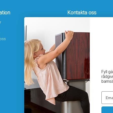
ation
Kontakta oss
r
Hamngatan 19
172 66 Sundbyberg
r
08-410 115 30
 oss
kundtjanst@homesafety.se
Följ oss
Facebook
Instagram
Youtube
Fyll g
rådgiv
barnsä